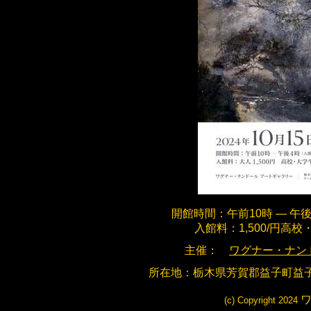
開館時間：午前
10
時 ― 午
入館料：
1,500/
円高校
主催：
ワグナー・ナン
所在地：栃木県芳賀郡益子町益
(c) Copyright 2024