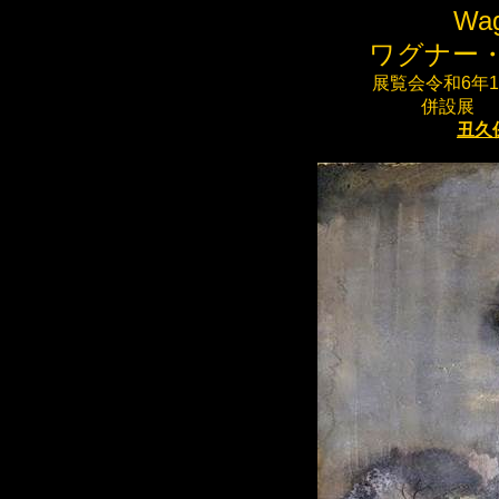
Wa
ワグナー
展覧会令和
6
年
1
併設展
丑久