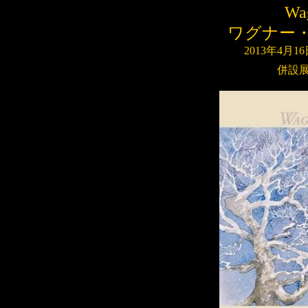
Wa
ワグナー
2013
年
4
月
16
併設