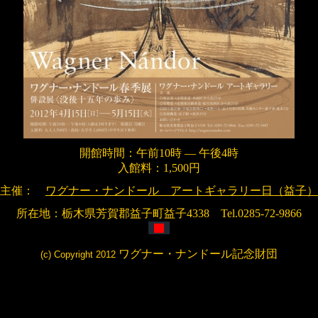
開館時間：午前
10
時 ― 午後
4
時
入館料：
1,500
円
主催：
ワグナー・ナンドール アートギャラリー日（益子）
所在地：栃木県芳賀郡益子町益子
4338
Tel.0285-72-9866
ワグナー・ナンドール記念財団
(c) Copyright 2012