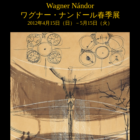
Wagner Nándor
ワグナー・ナンドール
春季展
2012
年
4
月
15
日（
日
）－
5
月
15
日（
火
）